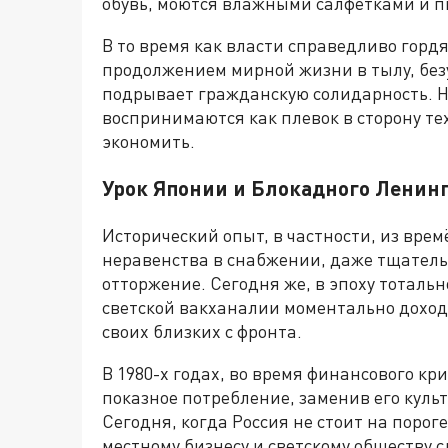
обувь, моются влажными салфетками и 
В то время как власти справедливо горд
продолжением мирной жизни в тылу, бе
подрывает гражданскую солидарность. 
воспринимаются как плевок в сторону тех
экономить.
Урок Японии и Блокадного Ленин
Исторический опыт, в частности, из вре
неравенства в снабжении, даже тщатель
отторжение. Сегодня же, в эпоху тотал
светской вакханалии моментально доходи
своих близких с фронта.
В 1980-х годах, во время финансового кр
показное потребление, заменив его куль
Сегодня, когда Россия не стоит на пороге
местному бизнесу и светскому обществу с