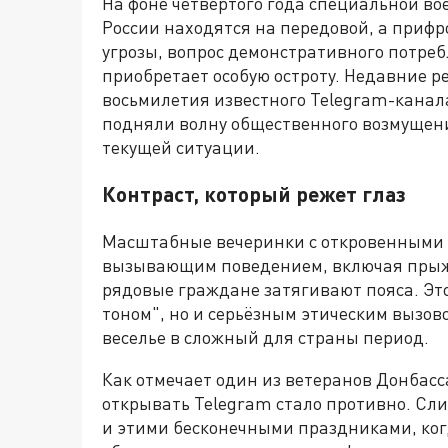
На фоне четвёртого года специальной во
России находятся на передовой, а приф
угрозы, вопрос демонстративного потре
приобретает особую остроту. Недавние 
восьмилетия известного Telegram-канал
подняли волну общественного возмущени
текущей ситуации.
Контраст, который режет глаз
Масштабные вечеринки с откровенными 
вызывающим поведением, включая прыжки
рядовые граждане затягивают пояса. Это
тоном", но и серьёзным этическим вызово
веселье в сложный для страны период.
Как отмечает один из ветеранов Донбасс
открывать Telegram стало противно. Сли
и этими бесконечными праздниками, ког