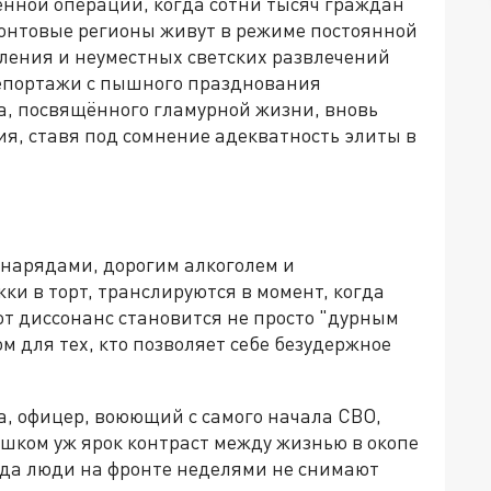
енной операции, когда сотни тысяч граждан
ронтовые регионы живут в режиме постоянной
бления и неуместных светских развлечений
репортажи с пышного празднования
а, посвящённого гламурной жизни, вновь
я, ставя под сомнение адекватность элиты в
нарядами, дорогим алкоголем и
 в торт, транслируются в момент, когда
т диссонанс становится не просто "дурным
м для тех, кто позволяет себе безудержное
а, офицер, воюющий с самого начала СВО,
шком уж ярок контраст между жизнью в окопе
да люди на фронте неделями не снимают