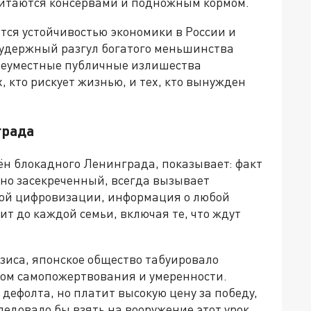
питаются консервами и подножным кормом.
ятся устойчивостью экономики в России и
зудержный разгул богатого меньшинства
Неуместные публичные излишества
, кто рискует жизнью, и тех, кто вынужден
града
мён блокадного Ленинграда, показывает: факт
но засекреченный, всегда вызывает
ьной цифровизации, информация о любой
т до каждой семьи, включая те, что ждут
изиса, японское общество табуировало
том самопожертвования и умеренности.
 дефолта, но платит высокую цену за победу,
ледовало бы взять на вооружение этот урок.