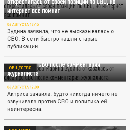
открестилась от своей позиции по СВО, но
интернет всё помнит
06 АВГУСТА 12:15
Зудина заявила, что не высказывалась о
СВО. В сети быстро нашли старые
публикации.
Вдова Табакова Марина Зудина отказалась
от слов про СВО после комментария
ОБЩЕСТВО
журналиста
06 АВГУСТА 12:00
Актриса заявила, будто никогда ничего не
озвучивала против СВО и политика ей
неинтересна.