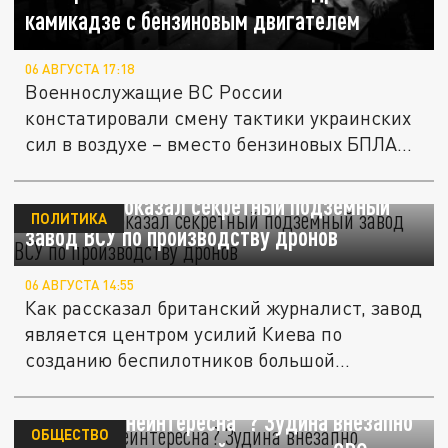
камикадзе с бензиновым двигателем
06 АВГУСТА 17:18
Военнослужащие ВС России
констатировали смену тактики украинских
сил в воздухе – вместо бензиновых БПЛА
всё...
Sky News показал секретный подземный
ПОЛИТИКА
завод ВСУ по производству дронов
06 АВГУСТА 14:55
Как рассказал британский журналист, завод
является центром усилий Киева по
созданию беспилотников большой...
"Политика неинтересна"? Зудина внезапно
ОБЩЕСТВО