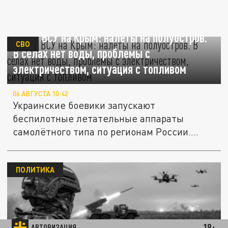
Атака ВСУ на Крым: налёты на полуостров.
СВО
В сёлах нет воды, проблемы с
электричеством, ситуация с топливом
06 АВГУСТА 10:42
Украинские боевики запускают
беспилотные летательные аппараты
самолётного типа по регионам России.
"Налёты"...
ПОЛИТИКА
18+
АВТОРИЗАЦИЯ