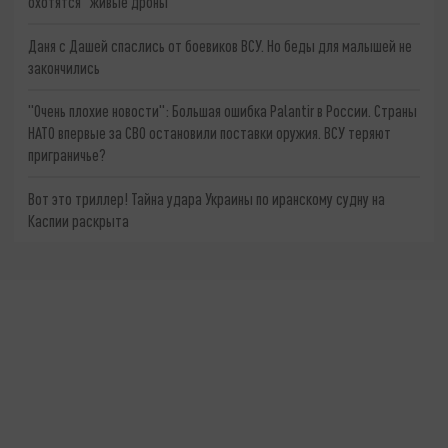
охотятся "живые дроны"
Даня с Дашей спаслись от боевиков ВСУ. Но беды для малышей не
закончились
"Очень плохие новости": Большая ошибка Palantir в России. Страны
НАТО впервые за СВО остановили поставки оружия. ВСУ теряют
приграничье?
Вот это триллер! Тайна удара Украины по иранскому судну на
Каспии раскрыта