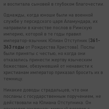
и воспитала сыновей в глубоком благочестии.
Однажды, когда юноши были на военной
службе у персидского царя Аламундара, их
направили в качестве послов в Римскую
империю, которой в те годы правил
361-
император-язычник Юлиан Отступник (
363 годы
от Рождества Христова). Послы
были приняты с честью, но когда они
отказались принести жертву языческим
божествам, обезумевший от ненависти к
христианам император приказал бросить их в
темницу.
Никакие доводы страдальцев, что они
посланы с государственным поручением, не
действовали на Юлиана Отступника. Он
отказался заключать мирный договор с