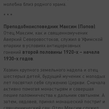
молебна близ родного храма.
* * *
Преподобноисповедник Максим (Попов)
.
Отец Максим, как и священномученик
Аверкий Северовостоков, служил в Уфимской
епархии в условиях антицерковных
второй половины 1920-х – начала
гонений
1930-х годов
.
Хозяин крупного земельного надела и отец
шестерых детей, будущий мученик с молодых
лет посвятил себя служению Церкви. Сначала
активно помогая монастырям и совершая
пешие паломничества к дальним святыням. А
затем, овдовев, принял монашеский постриг и
священнический сан. Отец Максим служил