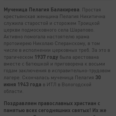
Мученица Пелагия Балакирева
. Простая
крестьянская женщина Пелагия Никитична
служила старостой и сторожем Троицкой
церкви подмосковного села Шарапово.
Активно помогала настоятелю храма
протоиерею Николаю Сперанскому, в том
числе в исполнении церковных треб. За это в
1937 году
трагическом
была арестована
вместе с батюшкой и приговорена к восьми
годам заключения в исправительно-трудовом
30
лагере. Скончалась мученица Пелагия
июня 1943 года
в ИТЛ в Вологодской
области.
Поздравляем православных христиан с
памятью всех сегодняшних святых! Их же