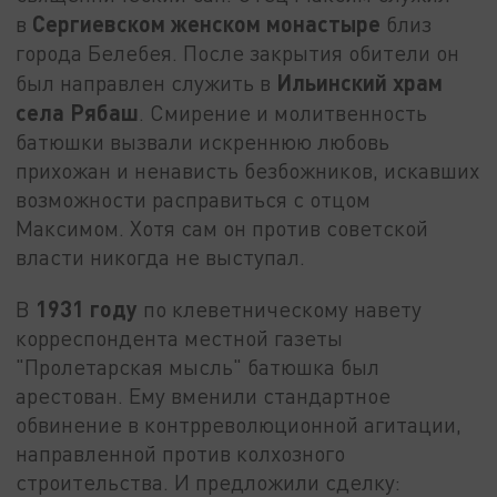
Сергиевском женском монастыре
в
близ
города Белебея. После закрытия обители он
Ильинский храм
был направлен служить в
села Рябаш
. Смирение и молитвенность
батюшки вызвали искреннюю любовь
прихожан и ненависть безбожников, искавших
возможности расправиться с отцом
Максимом. Хотя сам он против советской
власти никогда не выступал.
1931 году
В
по клеветническому навету
корреспондента местной газеты
"Пролетарская мысль" батюшка был
арестован. Ему вменили стандартное
обвинение в контрреволюционной агитации,
направленной против колхозного
строительства. И предложили сделку: