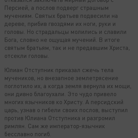
Персией, а послов подверг страшным
мучениям. Святых братьев подвесили на
дереве, прибив гвоздями их ноги, руки и
головы. Но страдальцы молились и славили
Бога, словно не ощущая мучений. В итоге
святым братьям, так и не предавшим Христа,
отсекли головы.
Юлиан Отступник приказал сжечь тела
мучеников, но внезапное землетрясение
поглотило их, а когда земля вернула их мощи,
они дивно благоухали. Это чудо привело
многих язычников ко Христу. А персидский
царь, узнав о гибели своих послов, выступил
против Юлиана Отступника и разгромил
римлян. Сам же император-язычник
бесславно погиб.