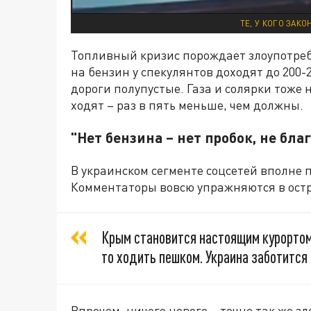
ТЕ, У КОГО ЗАК
Топливный кризис порождает злоупотреб
на бензин у спекулянтов доходят до 200-2
дороги полупустые. Газа и солярки тоже 
ходят – раз в пять меньше, чем должны.
"Нет бензина – нет пробок, не бла
В украинском сегменте соцсетей вполне 
Комментаторы вовсю упражняются в ост
Крым становится настоящим курортом
то ходить пешком. Украина заботится
Впрочем, ничего нового – точно так же з