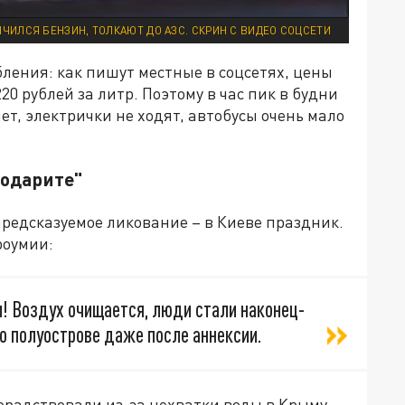
ОНЧИЛСЯ БЕНЗИН, ТОЛКАЮТ ДО АЗС. СКРИН С ВИДЕО СОЦСЕТИ
ления: как пишут местные в соцсетях, цены
20 рублей за литр. Поэтому в час пик в будни
нет, электрички не ходят, автобусы очень мало
годарите"
предсказуемое ликование – в Киеве праздник.
роумии:
! Воздух очищается, люди стали наконец-
 о полуострове даже после аннексии.
лорадствовали из-за нехватки воды в Крыму.