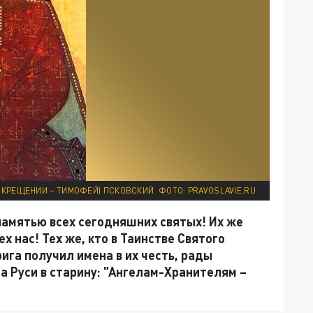
КРЕЩЕНИИ – ТИМОФЕЙ) ПСКОВСКИЙ. ФОТО: PRAVOSLAVIE.RU
памятью всех сегодняшних святых! Их же
х нас! Тех же, кто в Таинстве Святого
ига получил имена в их честь, рады
а Руси в старину: "Ангелам-Хранителям –