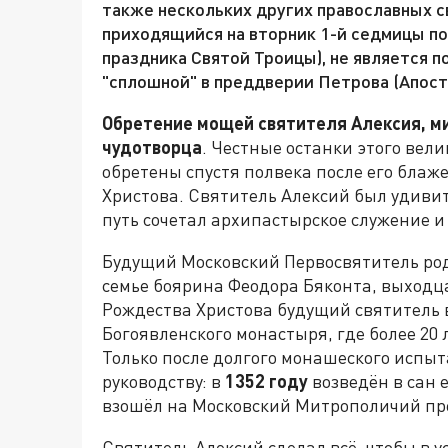
также нескольких других православных с
приходящийся на вторник 1-й седмицы по
праздника Святой Троицы), не является п
"сплошной" в преддверии Петрова (Апост
Обретение мощей святителя Алексия, ми
чудотворца
. Честные останки этого вели
обретены спустя полвека после его блаж
Христова. Святитель Алексий был удив
путь сочетал архипастырское служение и
Будущий Московский Первосвятитель ро
семье боярина Феодора Бяконта, выходца
Рождества Христова будущий святитель в
Богоявленского монастыря, где более 20 
Только после долгого монашеского испыт
руководству: в
1352 году
возведён в сан 
взошёл на Московский Митрополичий пр
Святитель Алексий сделал всё, чтобы в 