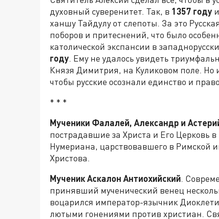
духовный суверенитет. Так, в
1357 году
и
ханшу Тайдулу от слепоты. За это Русск
поборов и притеснений, что было особе
католической экспансии в западнорусск
году
. Ему не удалось увидеть триумфаль
Князя Димитрия, на Куликовом поле. Но 
чтобы русские осознали единство и право
* * *
Мученики Фалалей, Александр и Астери
пострадавшие за Христа и Его Церковь 
Нумериана, царствовавшего в Римской 
Христова.
Мученик Аскалон Антиохийский
. Соврем
принявший мученический венец нескольк
воцарился император-язычник Диоклети
лютыми гонениями против христиан. Св