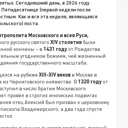
вятых. Сегодняшний день, в 2026 году
 Пятидесятнице (первой недели после
остным. Как и вся эта неделя, являющаяся
ольского) поста.
трополита Московского и всея Руси,
кого русского святого
XIV
столетия
были
енной кончины – в
1431 году
от Рождества
ительным угодником Божиим, чей жизненный
 деяния государственного масштаба.
дился на рубеже
XIII-XIV веков
в Москве в
 из Черниговского княжества. В
1320 году
от
ступил в число братии Московского
лет провёл в строгих иноческих подвигах.
ания отец Алексий был призван к церковному
епископа Владимирского, а два года спустя
естол.
условиях внешних вызовов сохранить русский