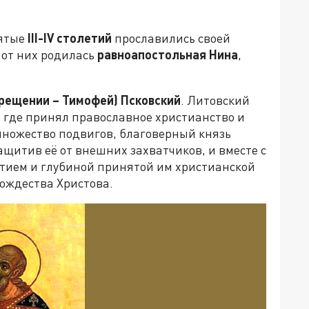
вятые
III-
IV
столетий
прославились своей
 от них родилась
равноапостольная Нина
,
Крещении – Тимофей) Псковский
. Литовский
 где принял православное христианство и
ножество подвигов, благоверный князь
ащитив её от внешних захватчиков, и вместе с
тием и глубиной принятой им христианской
ождества Христова.