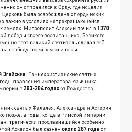
менно он отправился в Орду, где исцелил
ая Церковь была освобождена от ордынских
нно важно в условиях непрекращающейся
их землях. Митрополит Алексий почил в
1378
ной победы своего воспитанника, Великого
именно этот великий святитель сделал всё,
 на свободу своей земли и веры.
й Эгейские
. Раннехристианские святые,
в годы правления императора-язычника
империи в
283-284 годах
от Рождества
енник святых Фалалея, Александра и Астерия,
о позже, в годы, когда в Римской империи
ан, трагически прославившийся особенно
ятой Аскалон был казнён
около 287 года
от