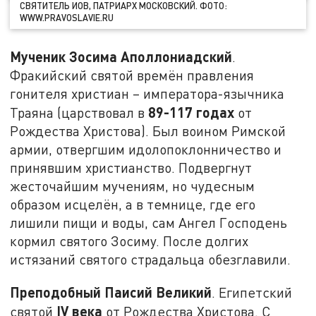
СВЯТИТЕЛЬ ИОВ, ПАТРИАРХ МОСКОВСКИЙ. ФОТО:
WWW.PRAVOSLAVIE.RU
Мученик Зосима Аполлониадский
.
Фракийский святой времён правления
гонителя христиан – императора-язычника
89-117 годах
Траяна (царствовал в
от
Рождества Христова). Был воином Римской
армии, отвергшим идолопоклонничество и
принявшим христианство. Подвергнут
жесточайшим мучениям, но чудесным
образом исцелён, а в темнице, где его
лишили пищи и воды, сам Ангел Господень
кормил святого Зосиму. После долгих
истязаний святого страдальца обезглавили.
Преподобный Паисий Великий
. Египетский
IV
века
святой
от Рождества Христова. С