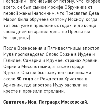
Господним" его называют потому, что, скорее
всего, он был сыном Иосифа Обручника от
первой жены (напомним, что Пресвятая Дева
Мария была обручена святому Иосифу, когда
тот был уже в преклонных годах, и до конца
своих дней он хранил девство Пресвятой
Богородицы).
После Вознесения и Пятидесятницы апостол
Иуда проповедовал Слово Божие в Иудее и
Галилее, Самарии и Идумее, странах Аравии,
Сирии и Месопотамии, а также городе
Эдессе. Святой был замучен язычниками
80 года
около
от Рождества Христова в
Армении, где апостола Иуду распяли на
кресте и пронзили стрелами.
Святитель Иов, Патриарх Московский
.