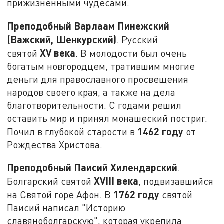
прижизненными чудесами.
Преподобный Варлаам Пинежский
(Важский, Шенкурский)
. Русский
XV
века
святой
. В молодости был очень
богатым новгородцем, тратившим многие
деньги для православного просвещения
народов своего края, а также на дела
благотворительности. С годами решил
оставить мир и принял монашеский постриг.
1462 году
Почил в глубокой старости в
от
Рождества Христова.
Преподобный Паисий Хилендарский
.
XVIII
века
Болгарский святой
, подвизавшийся
1762 году
на Святой горе Афон. В
святой
Паисий написал "Историю
славяноболгарскую", которая укрепила