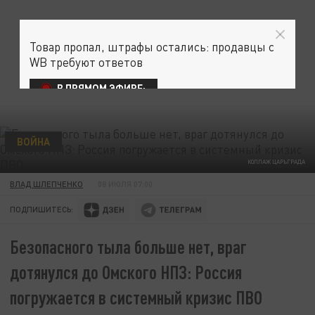
Товар пропал, штрафы остались: продавцы с
WB требуют ответов
В ПРЯМОМ ЭФИРЕ:
ВОЙНА
КОЛЛАЖ ЦАРЬГРАДА
ВЛАД ШЛЕПЧЕНКО
08 ИЮЛЯ 07:00
ПОДПИШИТЕСЬ:
Безопасного тыла больше нет, враг
дотянулся до Омского НПЗ: Россия
погружается в системный кризис ПВО