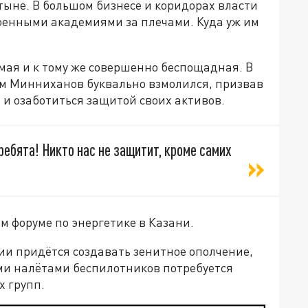
стыне. В большом бизнесе и коридорах власти
военными академиями за плечами. Куда уж им
мая и к тому же совершенно беспощадная. В
там Минниханов буквально взмолился, призвав
 и озаботиться защитой своих активов.
ебята! Никто нас не защитит, кроме самих
 форуме по энергетике в Казани.
ии придётся создавать зенитное ополчение,
ыми налётами беспилотников потребуется
 групп.