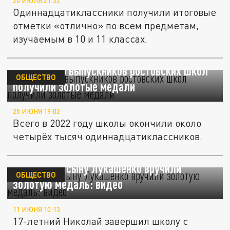
20 ИЮЛЯ 21:32
Одиннадцатиклассники получили итоговые
отметки «отлично» по всем предметам,
изучаемым в 10 и 11 классах.
Больше 600 выпускников ростовских школ
ОБЩЕСТВО
получили золотые медали
25 ИЮНЯ 19:02
Всего в 2022 году школы окончили около
четырёх тысяч одиннадцатиклассников.
Младшему сыну Лукашенко вручили
ОБЩЕСТВО
золотую медаль: видео
11 ИЮНЯ 10:13
17-летний Николай завершил школу с