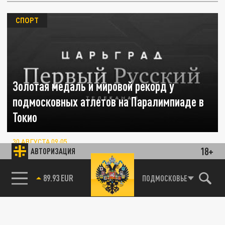
СПОРТ
Золотая медаль и мировой рекорд у
подмосковных атлетов на Паралимпиаде в
Токио
30 АВГУСТА 09:05
18+
АВТОРИЗАЦИЯ
Лучшим в толкании ядра стал спортсмен из
Химок
85.64 BRENT
ПОДМОСКОВЬЕ