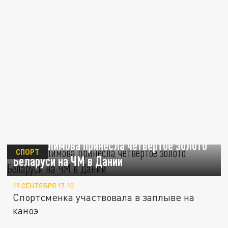
Ольга Климова принесла четвертое золото
СПОРТ
Беларуси на ЧМ в Дании
19 СЕНТЯБРЯ 17:10
Спортсменка участвовала в заплыве на
каноэ