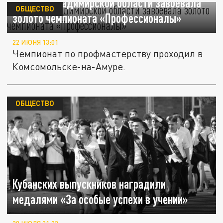
Сборная Владимирской области завоевала
ОБЩЕСТВО
золото чемпионата «Профессионалы»
22 ИЮНЯ 13:01
Чемпионат по профмастерству проходил в
Комсомольске-на-Амуре.
ОБЩЕСТВО
Кубанских выпускников наградили
медалями «За особые успехи в учении»