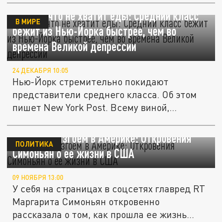
Боятся, что не хватит еды: Средний класс
В МИРЕ
бежит из Нью-Йорка быстрее, чем во
времена Великой депрессии
24 ДЕКАБРЯ 10:05
Нью-Йорк стремительно покидают
представители среднего класса. Об этом
пишет New York Post. Всему виной,...
Как стать изгоем в Америке: Откровения
ПОЛИТИКА
Симоньян о ее жизни в США
09 НОЯБРЯ 13:00
У себя на страницах в соцсетях главред RT
Маргарита Симоньян откровенно
рассказала о том, как прошла ее жизнь...