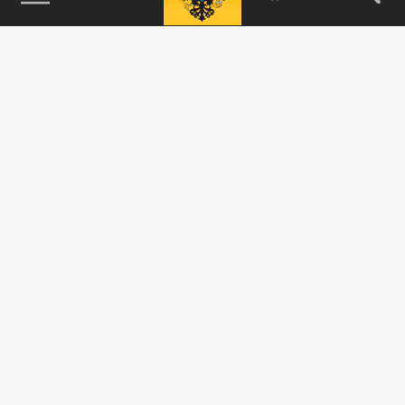
115093, г. Москва, переулок Партийный,
д.1, к.57, стр.3, эт.1, пом.I, ком.45