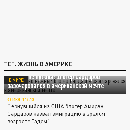
ТЕГ: ЖИЗНЬ В АМЕРИКЕ
Мы там не нужны: блогер Сардаров
В МИРЕ
разочаровался в американской мечте
03 ИЮНЯ 15:10
Вернувшийся из США блогер Амиран
Сардаров назвал эмиграцию в зрелом
возрасте "адом".