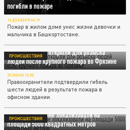
погибли в пожаре
14 ДЕКАБРЯ 04:19
Пожар в жилом доме унес жизни девочки и
мальчика в Башкортостане.
Горячую линию открыли для розыска
ПРОИСШЕСТВИЯ
людей после крупного пожара во Фрязине
25 ИЮНЯ 13:55
Правоохранители подтвердили гибель
шести людей в результате пожара в
офисном здании.
Пожар во Фрязине локализовали на
ПРОИСШЕСТВИЯ
площади 5000 квадратных метров