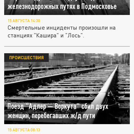
железнодорожных путях в Подмосковье
15 АВГУСТА 14:30
Смертельные инциденты произошли на
станциях "Кашира" и "Лось".
ПРОИСШЕСТВИЯ
Поезд "Адлер — Воркута" сбил двух
женщин, перебегавших ж/д пути
15 АВГУСТА 08:13