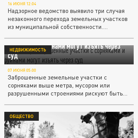
16 ИЮНЯ 12:04
Надзорное ведомство выявило три случая
незаконного перехода земельных участков
из муниципальной собственности....
Росреестр: заброшенные участки с
сорняками и руинами могут изъять через
НЕДВИЖИМОСТЬ
суд
07 ИЮНЯ 05:00
Заброшенные земельные участки с
сорняками выше метра, мусором или
разрушенными строениями рискуют быть...
ОБЩЕСТВО