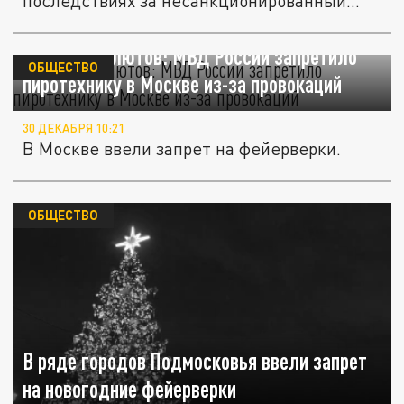
последствиях за несанкционированный
запуск...
Никаких салютов: МВД России запретило
ОБЩЕСТВО
пиротехнику в Москве из-за провокаций
30 ДЕКАБРЯ 10:21
В Москве ввели запрет на фейерверки.
ОБЩЕСТВО
В ряде городов Подмосковья ввели запрет
на новогодние фейерверки