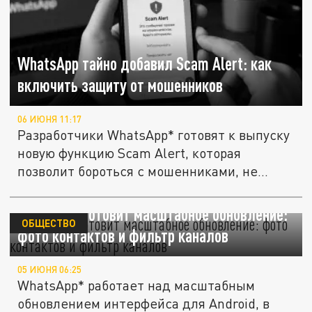
WhatsApp тайно добавил Scam Alert: как
включить защиту от мошенников
06 ИЮНЯ 11:17
Разработчики WhatsApp* готовят к выпуску
новую функцию Scam Alert, которая
позволит бороться с мошенниками, не...
WhatsApp готовит масштабное обновление:
ОБЩЕСТВО
фото контактов и фильтр каналов
05 ИЮНЯ 06:25
WhatsApp* работает над масштабным
обновлением интерфейса для Android, в