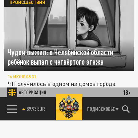
ПРОИСШЕСТВИЯ
Чудом выжил: в Челябинской области
ребёнок выпал с четвёртого этажа
16 ИЮНЯ 08:31
ЧП случилось в одном из домов города
Пласт.
18+
АВТОРИЗАЦИЯ
85.64 BRENT
ПОДМОСКОВЬЕ
ПРОИСШЕСТВИЯ