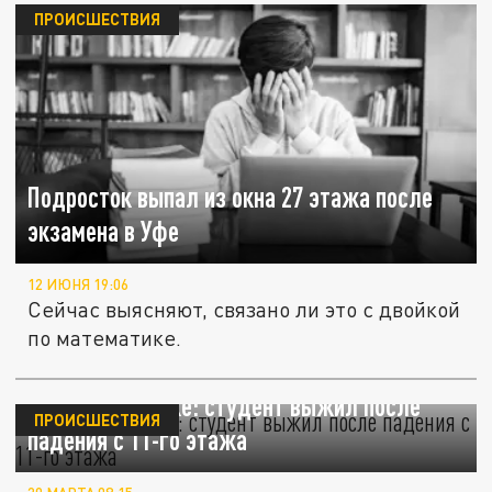
ПРОИСШЕСТВИЯ
Подросток выпал из окна 27 этажа после
экзамена в Уфе
12 ИЮНЯ 19:06
Сейчас выясняют, связано ли это с двойкой
по математике.
Чудо в Бауманке: студент выжил после
ПРОИСШЕСТВИЯ
падения с 11-го этажа