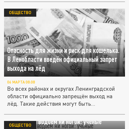
ОБЩЕСТВО
Опасность для жизни и риск для кошелька.
В Ленобласти введён официальный запрет
выхода на лёд
06 МАРТА 08:08
Во всех районах и округах Ленинградской
области официально запрещён выход на
лёд. Такие действия могут быть...
В цветущий водоём ни ногой: учёные
ОБЩЕСТВО