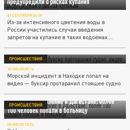
предупредили о рисках купания
01 СЕНТЯБРЯ 04:39
Из-за интенсивного цветения воды в
России участились случаи введения
запретов на купание в таких водоёмах....
В порту Находки буксир протаранил судно:
видео
ПРОИСШЕСТВИЯ
10 ИЮЛЯ 09:16
Морской инцидент в Находке попал на
видео — буксир протаранил стоящее судно.
Массовое отравление в Дагестане: более
ПРОИСШЕСТВИЯ
100 человек попали в больницу
08 ИЮЛЯ 10:04