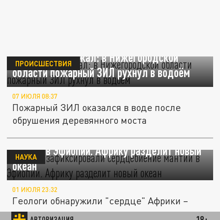
Мост не выдержал: в Нижегородской
ПРОИСШЕСТВИЯ
области пожарный ЗИЛ рухнул в водоём
07 ИЮЛЯ 08:37
Пожарный ЗИЛ оказался в воде после
обрушения деревянного моста
Геологи зафиксировали "сердцебиение"
мантии в Эфиопии. Африку разделит новый
НАУКА
океан
01 ИЮЛЯ 23:32
Геологи обнаружили "сердце" Африки –
пульсирующую мантию, которая
18+
АВТОРИЗАЦИЯ