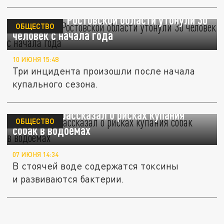
В водоёмах Ростовской области утонули 30
ОБЩЕСТВО
человек с начала года
10 ИЮНЯ 15:48
Три инцидента произошли после начала
купального сезона.
Ветеринар рассказал о рисках купания
ОБЩЕСТВО
собак в водоемах
07 ИЮНЯ 14:34
В стоячей воде содержатся токсины
и развиваются бактерии.