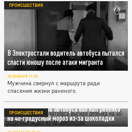
ПРОИСШЕСТВИЯ
В Электростали водитель автобуса пытался
спасти юношу после атаки мигранта
20 ЯНВАРЯ 11:58
Мужчина свернул с маршрута ради
спасения жизни раненого.
В Югре водитель автобуса выгнал ребёнка
ПРОИСШЕСТВИЯ
на 40-градусный мороз из-за шоколадки