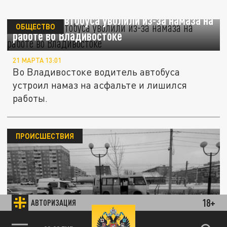
Водителя автобуса уволили из-за намаза на
ОБЩЕСТВО
работе во Владивостоке
21 МАРТА 13:01
Во Владивостоке водитель автобуса
устроил намаз на асфальте и лишился
работы.
ПРОИСШЕСТВИЯ
В Бурятии водитель пассажирского
18+
АВТОРИЗАЦИЯ
автобуса Hyundai County сбил женщину на
89.93 EUR