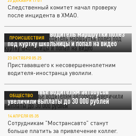
25 ДЕКАБРЯ 17:01
Следственный комитет начал проверку
после инцидента в ХМАО.
В Подмосковье водитель маршрутки полез
ПРОИСШЕСТВИЯ
под куртку школьницы и попал на видео
23 ОКТЯБРЯ 05:25
Пристававшего к несовершеннолетним
водителя-иностранца уволили.
В Подмосковье водителям автобусов
ОБЩЕСТВО
увеличили выплаты до 30 000 рублей
14 АПРЕЛЯ 05:35
Сотрудникам "Мострансавто" станут
больше платить за привлечение коллег.