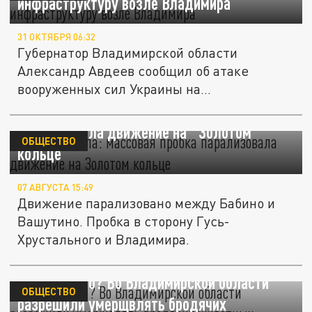
инфраструктуру возле Владимира
31 ОКТЯБРЯ 06:32
Губернатор Владимирской области
Александр Авдеев сообщил об атаке
вооруженных сил Украины на
инфраструктуру...
Трасса встала: массовая пробка
парализовала движение на "Золотом
ОБЩЕСТВО
кольце"
07 АВГУСТА 15:49
Движение парализовано между Бабино и
Вашутино. Пробка в сторону Гусь-
Хрустального и Владимира.
Сон во благо? Во Владимирской области
ОБЩЕСТВО
разрешили умерщвлять бродячих