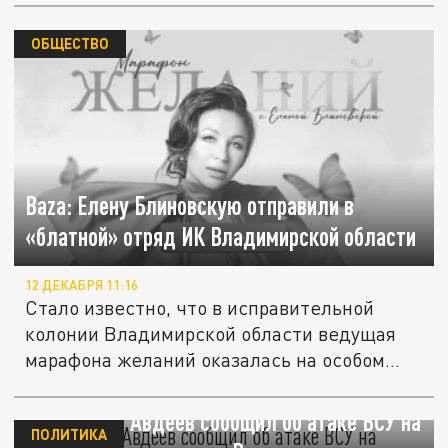
ОБЩЕСТВО
Baza: Елену Блиновскую отправили в
«блатной» отряд ИК Владимирской области
12 ДЕКАБРЯ 11:16
Стало известно, что в исправительной
колонии Владимирской области ведущая
марафона желаний оказалась на особом...
Губернатор Авдеев сообщил об атаке ВСУ на
ПОЛИТИКА