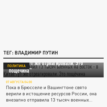
ТЕГ: ВЛАДИМИР ПУТИН
Путин отправил 13 тысяч военных на Восток
- в Китае тут же отреагировали. Это
ПОЛИТИКА
"пощёчина"
07 АВГУСТА 04:00
Пока в Брюсселе и Вашингтоне свято
верили в истощение ресурсов России, она
внезапно отправила 13 тысяч военных...