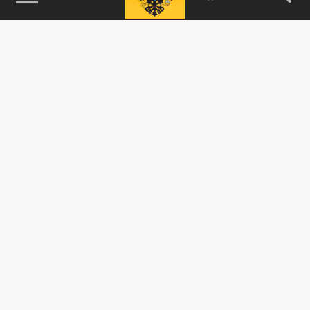
115093, г. Москва, переулок Партийный,
д.1, к.57, стр.3, эт.1, пом.I, ком.45