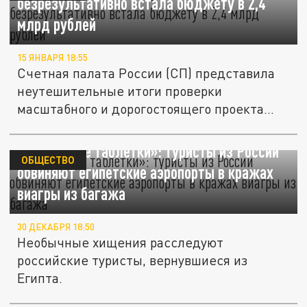
безрезультативно встала бюджету в 2,4
млрд рублей
15 ЯНВАРЯ 18:55
Счетная палата России (СП) представила
неутешительные итоги проверки
масштабного и дорогостоящего проекта
по...
«Пропавшие таблетки»: туристы из России
ОБЩЕСТВО
обвиняют египетские аэропорты в кражах
виагры из багажа
30 ДЕКАБРЯ 18:50
Необычные хищения расследуют
российские туристы, вернувшиеся из
Египта.