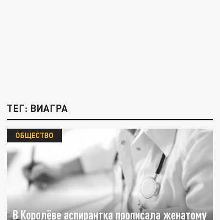
ТЕГ: ВИАГРА
ОБЩЕСТВО
В Королёве аспирантка прописала женатому