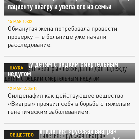
пациенту виагру и увела его из семьи
15 МАЯ 10:32
Обманутая жена потребовала провести
проверку — в больнице уже начали
расследование.
Компонент «Виагры» неожиданно дал
надежду детям с редким смертельным
НАУКА
недугом
12 МАРТА 05:10
Силденафил как действующее вещество
«Виагры» проявил себя в борьбе с тяжелым
генетическим заболеванием.
Провал десятилетия: «русская виагра»
ОБЩЕСТВО