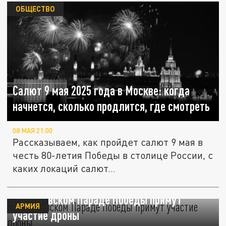
ОБЩЕСТВО
Салют 9 мая 2025 года в Москве: когда
начнется, сколько продлится, где смотреть
08 МАЯ 21:00
Рассказываем, как пройдет салют 9 мая в
честь 80-летия Победы в столице России, с
каких локаций салют...
В московском Параде Победы примут
АРМИЯ
участие дроны