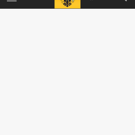
115093, г. Москва, переулок Партийный,
д.1, к.57, стр.3, эт.1, пом.I, ком.45