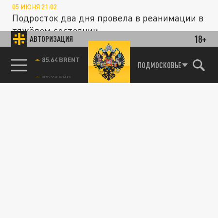
05 ИЮНЯ 21:02
Подросток два дня провела в реанимации в
тяжёлом состоянии.
18+
АВТОРИЗАЦИЯ
85.64 BRENT
ПОДМОСКОВЬЕ
ОБЩЕСТВО
Блогер из ЮАР Грэм Динкельман умер
после укуса зеленой мамбы
31 ОКТЯБРЯ 13:15
Мужчина прославился благодаря своей
любви к опасным животным.