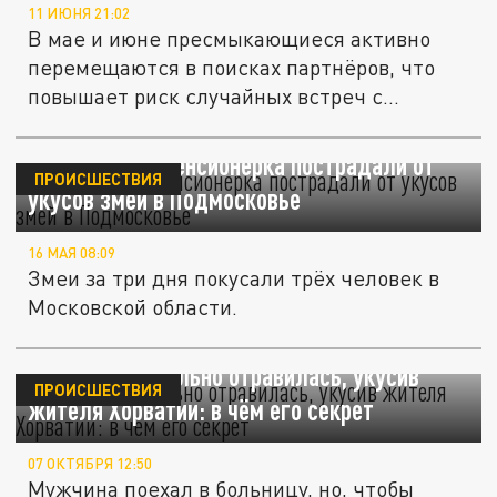
11 ИЮНЯ 21:02
В мае и июне пресмыкающиеся активно
перемещаются в поисках партнёров, что
повышает риск случайных встреч с...
Двое детей и пенсионерка пострадали от
ПРОИСШЕСТВИЯ
укусов змей в Подмосковье
16 МАЯ 08:09
Змеи за три дня покусали трёх человек в
Московской области.
Гадюка смертельно отравилась, укусив
ПРОИСШЕСТВИЯ
жителя Хорватии: в чём его секрет
07 ОКТЯБРЯ 12:50
Мужчина поехал в больницу, но, чтобы