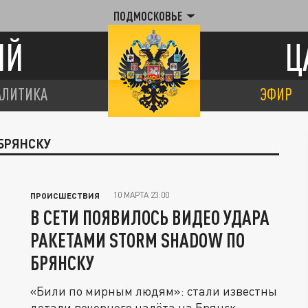
ПОДМОСКОВЬЕ
ИЙ
Ц
АЛИТИКА
ЭФИР
 БРЯНСКУ
10 МАРТА 23:00
ПРОИСШЕСТВИЯ
В СЕТИ ПОЯВИЛОСЬ ВИДЕО УДАРА
РАКЕТАМИ STORM SHADOW ПО
БРЯНСКУ
«Били по мирным людям»: стали известны
детали вечернего налёта на Брянск.