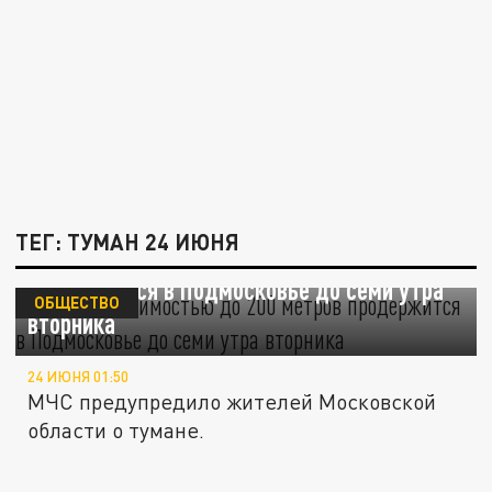
ТЕГ: ТУМАН 24 ИЮНЯ
Туман с видимостью до 200 метров
продержится в Подмосковье до семи утра
ОБЩЕСТВО
вторника
24 ИЮНЯ 01:50
МЧС предупредило жителей Московской
области о тумане.