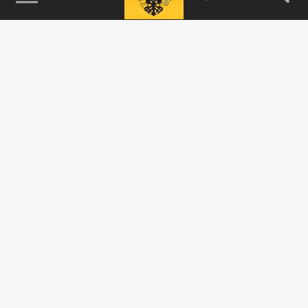
115093, г. Москва, переулок Партийный,
д.1, к.57, стр.3, эт.1, пом.I, ком.45