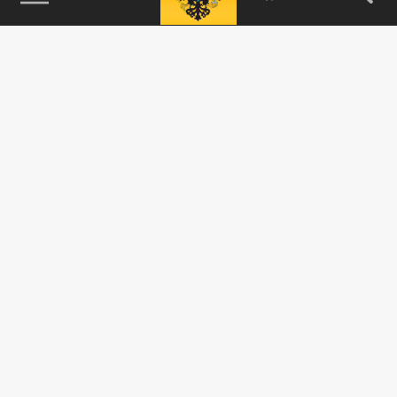
115093, г. Москва, переулок Партийный,
д.1, к.57, стр.3, эт.1, пом.I, ком.45