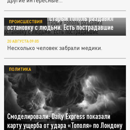
другие интересные...
В Новосибирске старый тополь раздавил
ПРОИСШЕСТВИЯ
остановку с людьми. Есть пострадавшие
20 АВГУСТА 09:05
Несколько человек забрали медики.
ПОЛИТИКА
Смоделировали: Daily Express показали
карту ущерба от удара «Тополя» по Лондону