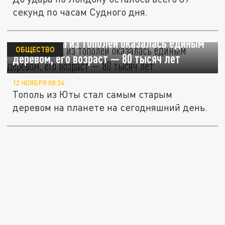
секунд по часам Судного дня.
В США роща из тополей оказалась единым
ОБЩЕСТВО
деревом, его возраст — 80 тысяч лет
12 НОЯБРЯ 08:34
Тополь из Юты стал самым старым
деревом на планете на сегодняшний день.