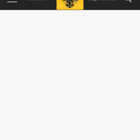
АРМИЯ
комплексы "Тополь"
23 АПРЕЛЯ 11:47
Одной из воинских частей РБ в наследство
после советского периода достались
объекты, на которых размещались...
АРМИЯ
Командующий РВСН Каракаев: разработка
нового ракетного комплекса начнется в
2023 году