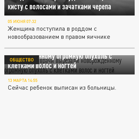
кисту с волосами и зачатками черепа
05 ИЮНЯ 07:32
Женщина поступила в роддом с
новообразованием в правом яичнике
В Люберцах врачи вырезали
новорожденному огромную опухоль с
ОБЩЕСТВО
клетками волос и ногтей
13 МАРТА 14:55
Сейчас ребенок выписан из больницы.