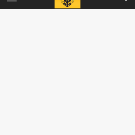
115093, г. Москва, переулок Партийный,
д.1, к.57, стр.3, эт.1, пом.I, ком.45