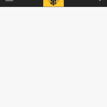
115093, г. Москва, переулок Партийный,
д.1, к.57, стр.3, эт.1, пом.I, ком.45