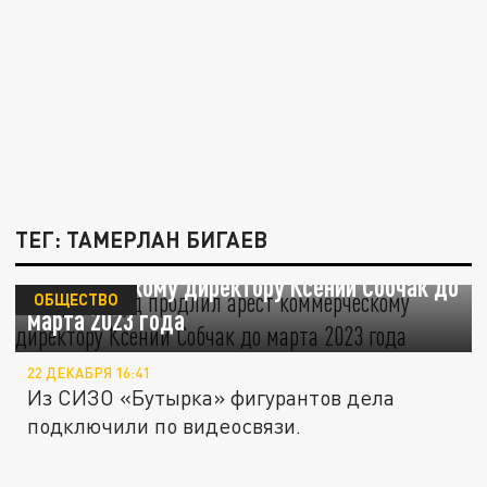
ТЕГ: ТАМЕРЛАН БИГАЕВ
Тверской суд продлил арест
коммерческому директору Ксении Собчак до
ОБЩЕСТВО
марта 2023 года
22 ДЕКАБРЯ 16:41
Из СИЗО «Бутырка» фигурантов дела
подключили по видеосвязи.