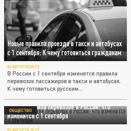
Новые правила проезда в такси и автобусах
с 1 сентября: К чему готовиться гражданам
02 АВГУСТА 08:53
В России с 1 сентября изменятся правила
перевозок пассажиров в такси и автобусах.
К чему готовиться русским...
Новые правила перевозок в России: что
ОБЩЕСТВО
изменится с 1 сентября
01 АВГУСТА 19:27