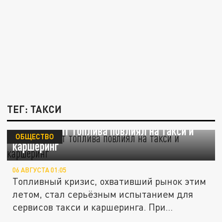
ТЕГ: ТАКСИ
Как дефицит топлива повлиял на такси и
ОБЩЕСТВО
каршеринг
06 АВГУСТА 01:05
Топливный кризис, охвативший рынок этим
летом, стал серьёзным испытанием для
сервисов такси и каршеринга. При...