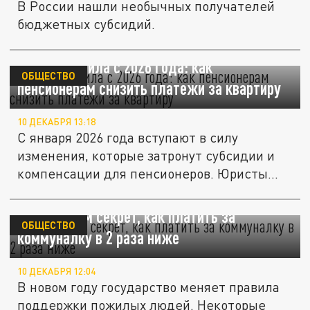
В России нашли необычных получателей
бюджетных субсидий.
Новые правила с 2026 года: как
ОБЩЕСТВО
пенсионерам снизить платежи за квартиру
10 ДЕКАБРЯ 13:18
С января 2026 года вступают в силу
изменения, которые затронут субсидии и
компенсации для пенсионеров. Юристы...
Раскрываем секрет, как платить за
ОБЩЕСТВО
коммуналку в 2 раза ниже
10 ДЕКАБРЯ 12:04
В новом году государство меняет правила
поддержки пожилых людей. Некоторые