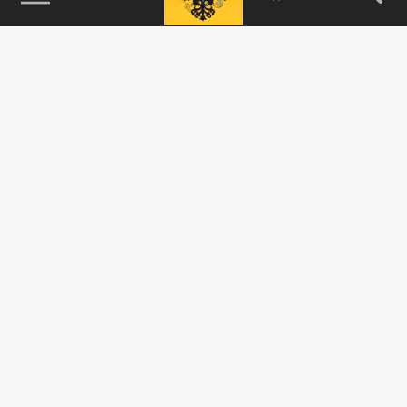
115093, г. Москва, переулок Партийный,
д.1, к.57, стр.3, эт.1, пом.I, ком.45