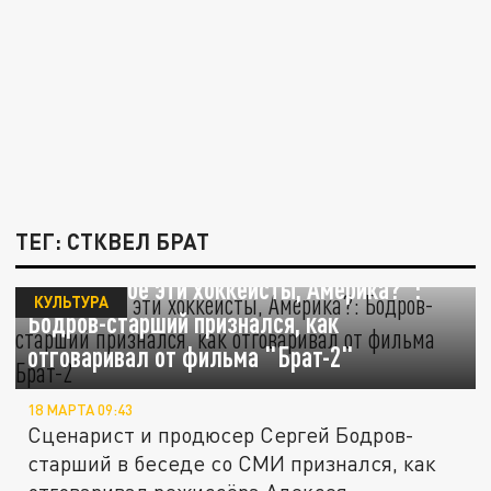
ТЕГ: СТКВЕЛ БРАТ
"Зачем тебе эти хоккеисты, Америка?":
КУЛЬТУРА
Бодров-старший признался, как
отговаривал от фильма "Брат-2"
18 МАРТА 09:43
Сценарист и продюсер Сергей Бодров-
старший в беседе со СМИ признался, как