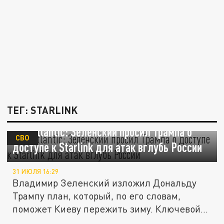
ТЕГ: STARLINK
The Atlantic: Зеленский просил Трампа о
СВО
доступе к Starlink для атак вглубь России
31 ИЮЛЯ 16:29
Владимир Зеленский изложил Дональду
Трампу план, который, по его словам,
поможет Киеву пережить зиму. Ключевой...