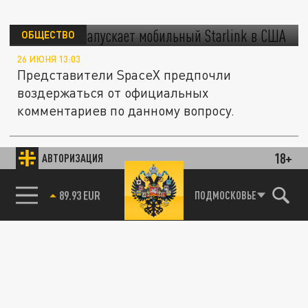
Илон Маск запускает мобильный Starlink в
США
ОБЩЕСТВО
26 ИЮНЯ 13:03
Представители SpaceX предпочли
воздержаться от официальных
комментариев по данному вопросу.
18+
АВТОРИЗАЦИЯ
ПОЛИТИКА
85.64 BRENT
ПОДМОСКОВЬЕ
Срочно. "Бегите с позиций!": Путин
выводит "убийцу Starlink". Спутники Маска
выжигаются один за другим