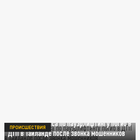
Чемпион Кузбасса по пауэрлифтингу погиб в
ПРОИСШЕСТВИЯ
ДТП в Таиланде после звонка мошенников