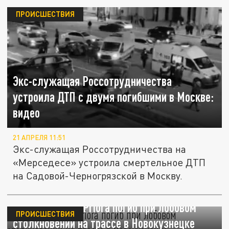
ПРОИСШЕСТВИЯ
Экс-служащая Россотрудничества
устроила ДТП с двумя погибшими в Москве:
видео
21 АПРЕЛЯ 11:51
Экс-служащая Россотрудничества на
«Мерседесе» устроила смертельное ДТП
на Садовой-Черногрязской в Москву.
Водитель Lada Priora погиб при лобовом
ПРОИСШЕСТВИЯ
столкновении на трассе в Новокузнецке