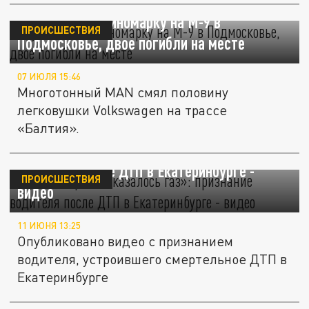
Грузовик смял иномарку на М-9 в
ПРОИСШЕСТВИЯ
Подмосковье, двое погибли на месте
07 ИЮЛЯ 15:46
Многотонный MAN смял половину
легковушки Volkswagen на трассе
«Балтия».
Думал, тормоз, оказалось газ»: признание
водителя после ДТП в Екатеринбурге -
ПРОИСШЕСТВИЯ
видео
11 ИЮНЯ 13:25
Опубликовано видео с признанием
водителя, устроившего смертельное ДТП в
Екатеринбурге