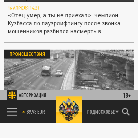
16 АПРЕЛЯ 14:21
«Отец умер, а ты не приехал»: чемпион
Кузбасса по пауэрлифтингу после звонка
мошенников разбился насмерть в...
ПРОИСШЕСТВИЯ
18+
АВТОРИЗАЦИЯ
Смертельное ДТП с Jaguar и «Газелью» на
85.64 BRENT
ПОДМОСКОВЬЕ
МСД попало на видео
11 АПРЕЛЯ 17:39
На скоростной трассе в Москве грузовик на