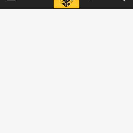
115093, г. Москва, переулок Партийный,
д.1, к.57, стр.3, эт.1, пом.I, ком.45