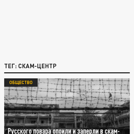
ТЕГ: СКАМ-ЦЕНТР
ОБЩЕСТВО
Русского повара опоили и заперли в скам-