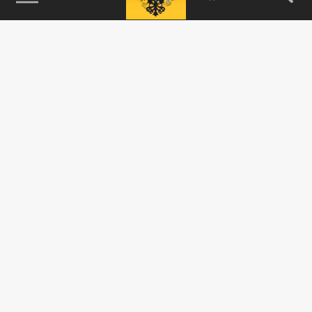
115093, г. Москва, переулок Партийный,
д.1, к.57, стр.3, эт.1, пом.I, ком.45