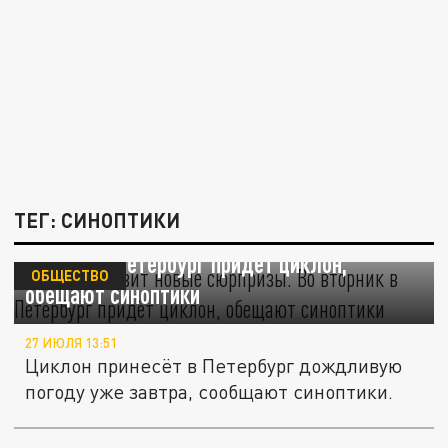
ТЕГ: СИНОПТИКИ
Погода готовит новые сюрпризы. Во
вторник в Петербург придёт циклон,
ОБЩЕСТВО
обещают синоптики
27 ИЮЛЯ 13:51
Циклон принесёт в Петербург дождливую
погоду уже завтра, сообщают синоптики.