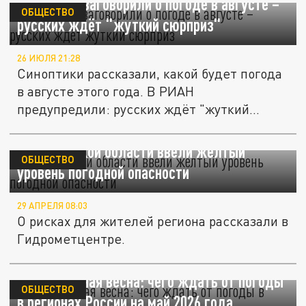
Синоптики заговорили о погоде в августе –
ОБЩЕСТВО
русских ждёт "жуткий сюрприз"
26 ИЮЛЯ 21:28
Синоптики рассказали, какой будет погода
в августе этого года. В РИАН
предупредили: русских ждёт "жуткий...
В Московской области ввели желтый
ОБЩЕСТВО
уровень погодной опасности
29 АПРЕЛЯ 08:03
О рисках для жителей региона рассказали в
Гидрометцентре.
Нестабильная весна: чего ждать от погоды
ОБЩЕСТВО
в регионах России на май 2026 года