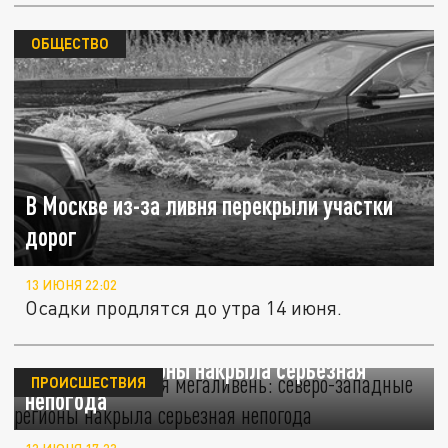
ОБЩЕСТВО
В Москве из-за ливня перекрыли участки
дорог
13 ИЮНЯ 22:02
Осадки продлятся до утра 14 июня.
Когда закончится мегаливень: северо-
западные регионы накрыла серьезная
ПРОИСШЕСТВИЯ
непогода