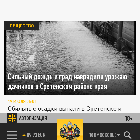
ОБЩЕСТВО
Сильный дождь и град навредили урожаю
дачников в Сретенском районе края
19 ИЮЛЯ 06:01
Обильные осадки выпали в Сретенске и
поселке Кокуй Сретенского района
18+
АВТОРИЗАЦИЯ
вечером 18 июля.
85.64 BRENT
ПОДМОСКОВЬЕ
89.93 EUR