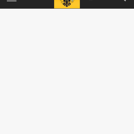
115093, г. Москва, переулок Партийный,
д.1, к.57, стр.3, эт.1, пом.I, ком.45