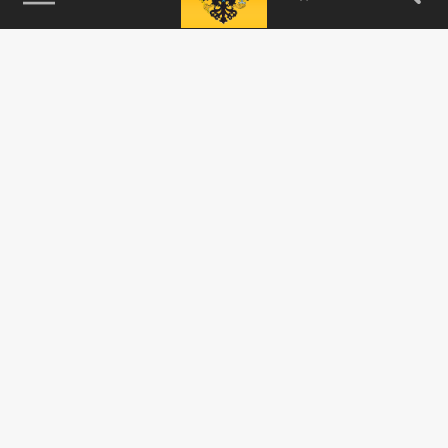
115093, г. Москва, переулок Партийный,
д.1, к.57, стр.3, эт.1, пом.I, ком.45