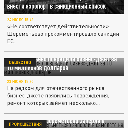
внести аэропорт в санкционный список
24 ИЮЛЯ 15:42
«Не соответствует действительности»:
Шереметьево прокомментировало санкции
ЕС.
В Шереметьево повредили бизнес-джет за
ОБЩЕСТВО
10 миллионов долларов
23 ИЮНЯ 18:20
На редком для отечественного рынка
бизнес-джете появились повреждения,
ремонт которых займёт несколько...
Пассажиров в Шереметьево заперли в
ПРОИСШЕСТВИЯ