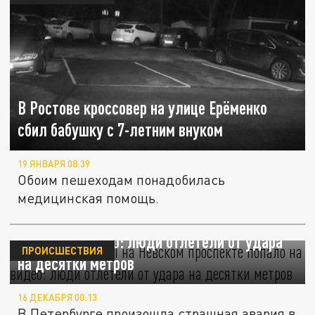
В Ростове кроссовер на улице Ерёменко
сбил бабушку с 7-летним внуком
19 ЯНВАРЯ 08:39
Обоим пешеходам понадобилась
медицинская помощь.
Смертельное ДТП на Невском проспекте
попало на видео: люди отлетели от удара
ПРОИСШЕСТВИЯ
на десятки метров
16 ДЕКАБРЯ 00:13
В Петербурге произошла страшная авария в