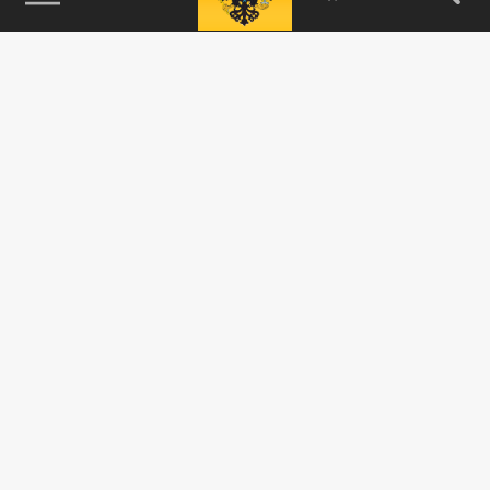
115093, г. Москва, переулок Партийный,
д.1, к.57, стр.3, эт.1, пом.I, ком.45