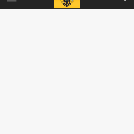
115093, г. Москва, переулок Партийный,
д.1, к.57, стр.3, эт.1, пом.I, ком.45