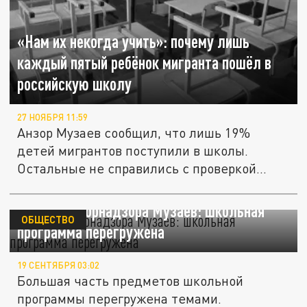
«Нам их некогда учить»: почему лишь
каждый пятый ребёнок мигранта пошёл в
российскую школу
27 НОЯБРЯ 11:59
Анзор Музаев сообщил, что лишь 19%
детей мигрантов поступили в школы.
Остальные не справились с проверкой...
Глава Рособрнадзора Музаев: школьная
ОБЩЕСТВО
программа перегружена
19 СЕНТЯБРЯ 03:02
Большая часть предметов школьной
программы перегружена темами.