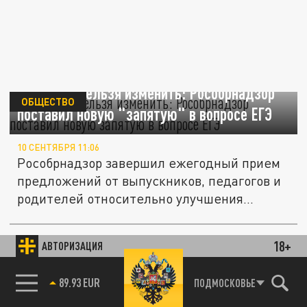
Отменить нельзя изменить: Рособрнадзор
ОБЩЕСТВО
поставил новую "запятую" в вопросе ЕГЭ
10 СЕНТЯБРЯ 11:06
Рособрнадзор завершил ежегодный прием
предложений от выпускников, педагогов и
родителей относительно улучшения...
18+
АВТОРИЗАЦИЯ
ОБЩЕСТВО
85.64 BRENT
ПОДМОСКОВЬЕ