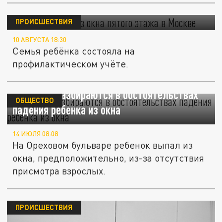
Ребёнок выпал из окна пятого этажа в
Москве
ПРОИСШЕСТВИЯ
10 АВГУСТА 18:30
Семья ребёнка состояла на
профилактическом учёте.
В Москве разбираются в обстоятельствах
ОБЩЕСТВО
падения ребенка из окна
14 ИЮЛЯ 08:08
На Ореховом бульваре ребенок выпал из
окна, предположительно, из-за отсутствия
присмотра взрослых.
ПРОИСШЕСТВИЯ