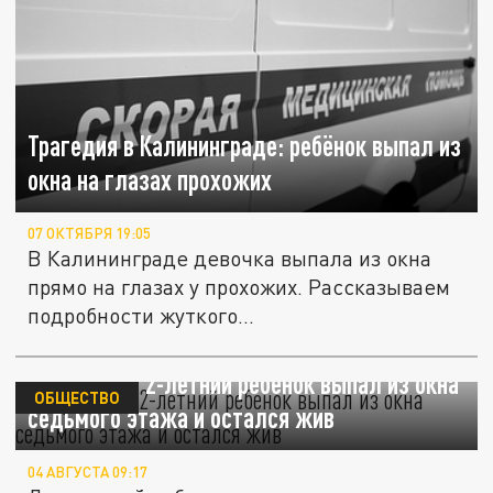
Трагедия в Калининграде: ребёнок выпал из
окна на глазах прохожих
07 ОКТЯБРЯ 19:05
В Калининграде девочка выпала из окна
прямо на глазах у прохожих. Рассказываем
подробности жуткого...
В Приморье 2-летний ребенок выпал из окна
ОБЩЕСТВО
седьмого этажа и остался жив
04 АВГУСТА 09:17