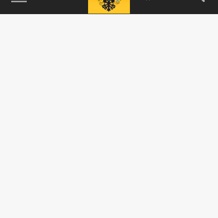
115093, г. Москва, переулок Партийный,
д.1, к.57, стр.3, эт.1, пом.I, ком.45