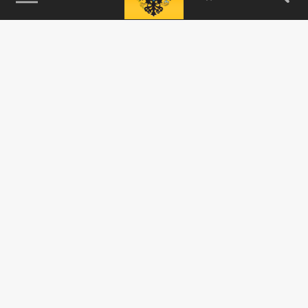
115093, г. Москва, переулок Партийный,
д.1, к.57, стр.3, эт.1, пом.I, ком.45